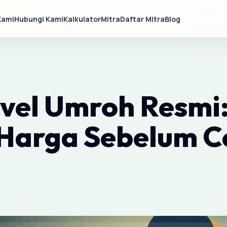
Kami
Hubungi Kami
Kalkulator
Mitra
Daftar Mitra
Blog
avel Umroh Resmi
Harga Sebelum C