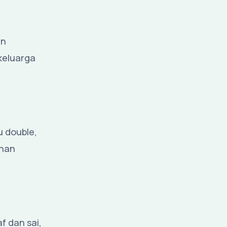
an
 keluarga
u double,
anan
 dan sai,