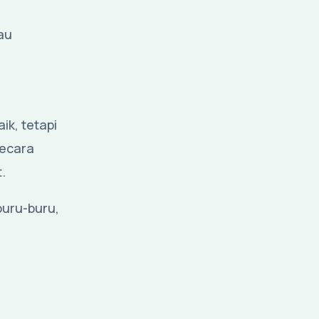
au
ik, tetapi
secara
.
buru-buru,