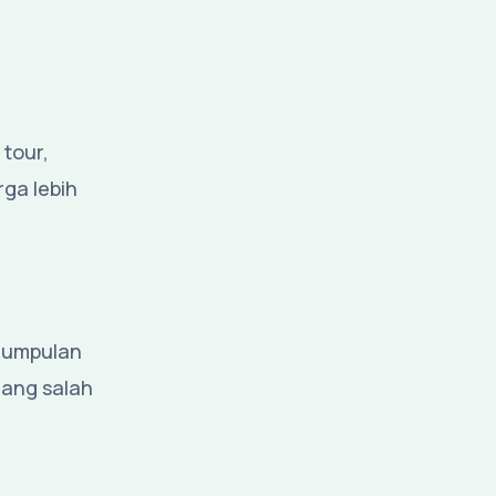
 tour,
rga lebih
ngumpulan
uang salah