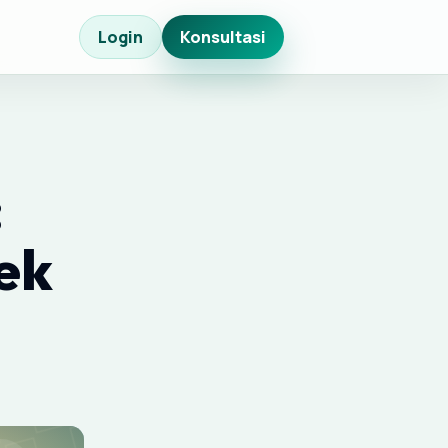
Login
Konsultasi
:
ek