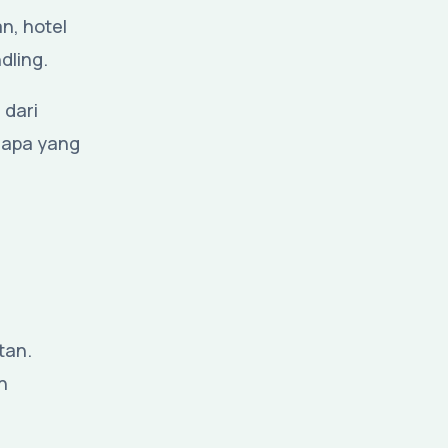
n, hotel
dling.
 dari
u apa yang
tan.
h