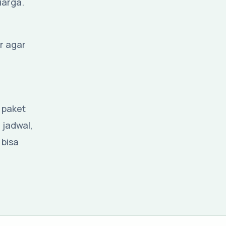
uarga.
r agar
 paket
 jadwal,
 bisa