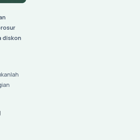
an
brosur
a diskon
ukanlah
gian
u